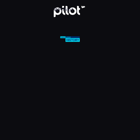
olsat Viasat History HD, Oglądaj w WP Pilot
WP Pilot