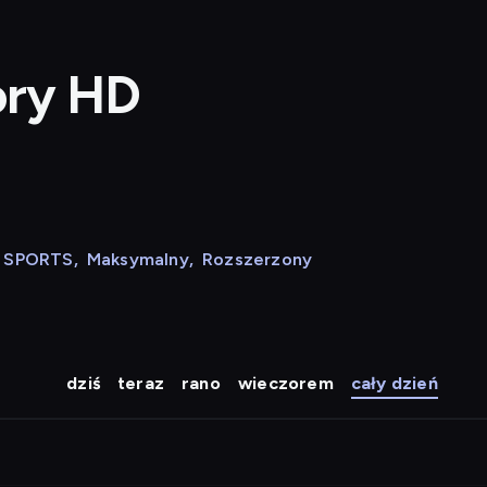
0
ory HD
N SPORTS
,
Maksymalny
,
Rozszerzony
dziś
teraz
rano
wieczorem
cały dzień