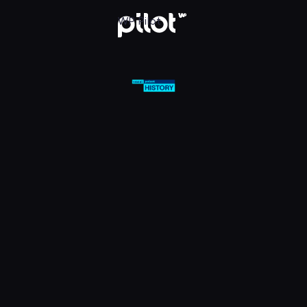
olsat Viasat History HD, Oglądaj w WP Pilot
WP Pilot