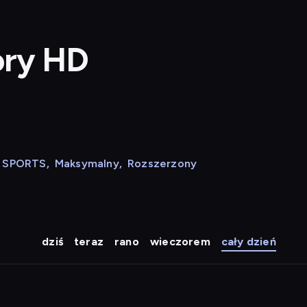
ory HD
N SPORTS
,
Maksymalny
,
Rozszerzony
dziś
teraz
rano
wieczorem
cały dzień