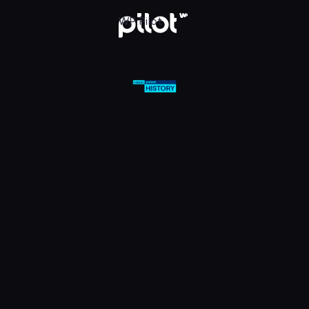
olsat Viasat History HD, Oglądaj w WP Pilot
WP Pilot