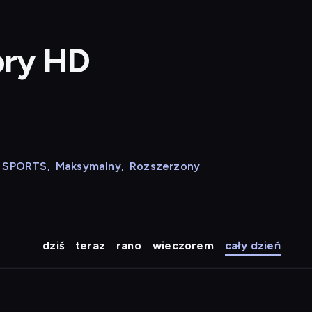
ory HD
N SPORTS
,
Maksymalny
,
Rozszerzony
dziś
teraz
rano
wieczorem
cały dzień