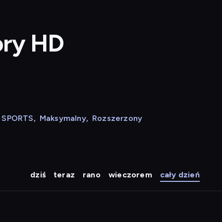
ory HD
N SPORTS
,
Maksymalny
,
Rozszerzony
dziś
teraz
rano
wieczorem
cały dzień