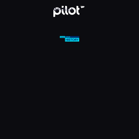
olsat Viasat History HD, Oglądaj w WP Pilot
WP Pilot