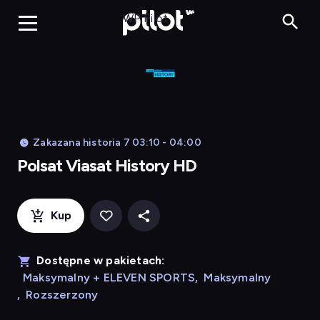
P
WP Pilot
Zakazana historia 7 03:10 - 04:00
Polsat Viasat History HD
Kup
Dostępne w pakietach:
Maksymalny + ELEVEN SPORTS
,
Maksymalny
,
Rozszerzony