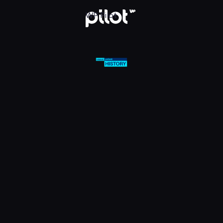
olsat Viasat History HD, Oglądaj w WP Pilot
WP Pilot