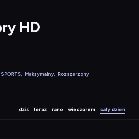
ory HD
N SPORTS
,
Maksymalny
,
Rozszerzony
dziś
teraz
rano
wieczorem
cały dzień