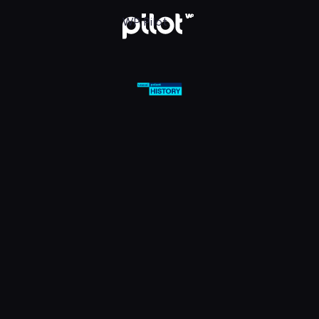
olsat Viasat History HD, Oglądaj w WP Pilot
WP Pilot