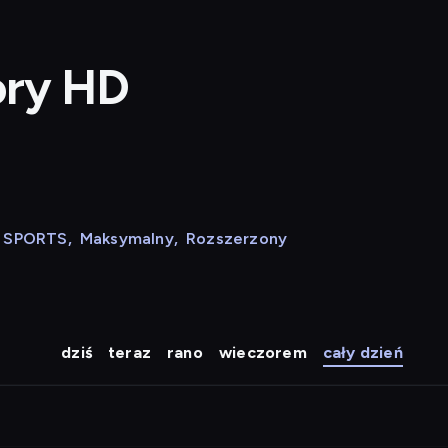
ory HD
N SPORTS
,
Maksymalny
,
Rozszerzony
dziś
teraz
rano
wieczorem
cały dzień