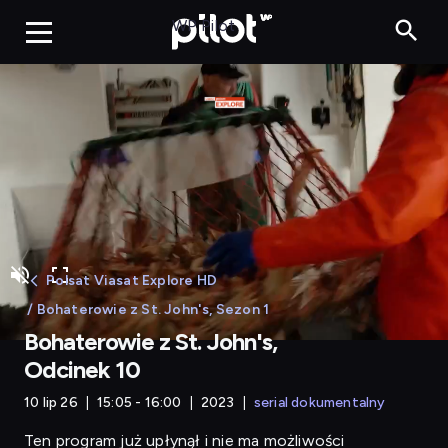
Bohaterowie z St. Joh
WP Pilot
Polsat Viasat Explore HD
/ Bohaterowie z St. John's, Sezon 1
Bohaterowie z St. John's,
Odcinek 10
10 lip 26
15:05 - 16:00
2023
serial dokumentalny
Ten program już upłynął i nie ma możliwości