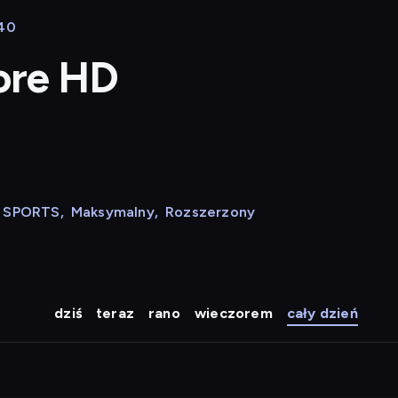
:40
lore HD
N SPORTS
,
Maksymalny
,
Rozszerzony
dziś
teraz
rano
wieczorem
cały dzień