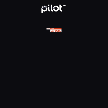
olsat Viasat Explore HD, Oglądaj w WP Pilot
WP Pilot