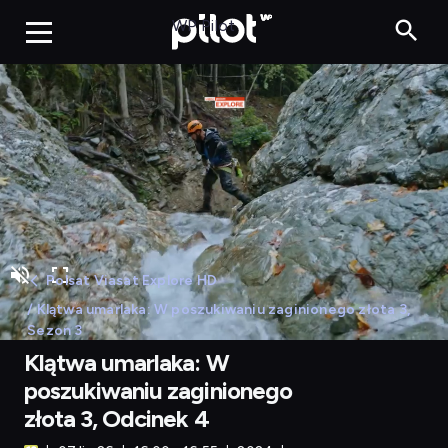
WP Pilot
Polsat Viasat Explore HD
/ Klątwa umarlaka: W poszukiwaniu zaginionego złota 3,
Sezon 3
Klątwa umarlaka: W
poszukiwaniu zaginionego
złota 3, Odcinek 4