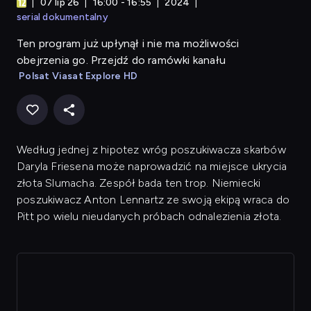
07 lip 26
16:00 - 16:55
2024
serial dokumentalny
Ten program już upłynął i nie ma możliwości
obejrzenia go. Przejdź do ramówki kanału
Polsat Viasat Explore HD
Według jednej z hipotez wróg poszukiwacza skarbów
Daryla Friesena może naprowadzić na miejsce ukrycia
złota Slumacha. Zespół bada ten trop. Niemiecki
poszukiwacz Anton Lennartz ze swoją ekipą wraca do
Pitt po wielu nieudanych próbach odnalezienia złota.