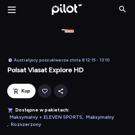
P
WP Pilot
Australijscy poszukiwacze złota 8 12:15 - 13:10
Polsat Viasat Explore HD
Kup
Dostępne w pakietach:
Maksymalny + ELEVEN SPORTS
,
Maksymalny
,
Rozszerzony