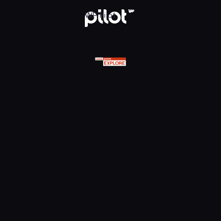
olsat Viasat Explore HD, Oglądaj w WP Pilot
WP Pilot