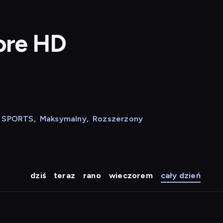
lore HD
N SPORTS
,
Maksymalny
,
Rozszerzony
dziś
teraz
rano
wieczorem
cały dzień