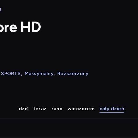
0
lore HD
N SPORTS
,
Maksymalny
,
Rozszerzony
dziś
teraz
rano
wieczorem
cały dzień