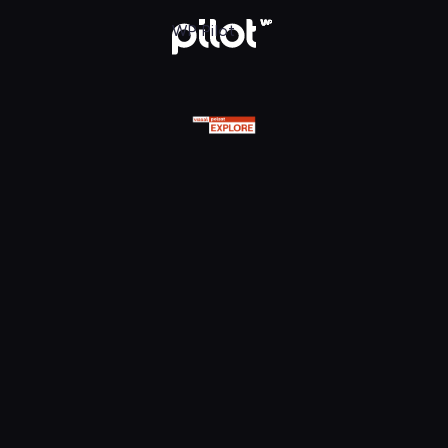
olsat Viasat Explore HD, Oglądaj w WP Pilot
WP Pilot