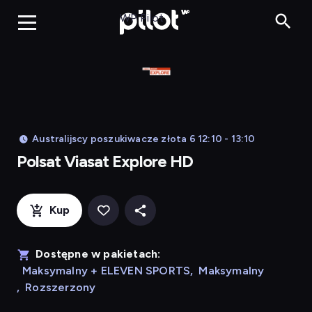
P
WP Pilot
Australijscy poszukiwacze złota 6 12:10 - 13:10
Polsat Viasat Explore HD
Kup
Dostępne w pakietach:
Maksymalny + ELEVEN SPORTS
,
Maksymalny
,
Rozszerzony