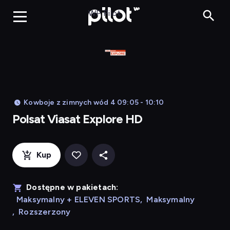
P
WP Pilot
Kowboje z zimnych wód 4 09:05 - 10:10
Polsat Viasat Explore HD
Kup
Dostępne w pakietach:
Maksymalny + ELEVEN SPORTS
,
Maksymalny
,
Rozszerzony