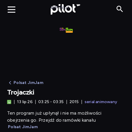
Trojaczki
WP Pilot
Polsat JimJam
Trojaczki
13 lip 26
03:25 - 03:35
2015
serial animowany
Ten program już upłynął i nie ma możliwości
obejrzenia go. Przejdź do ramówki kanału
Polsat JimJam