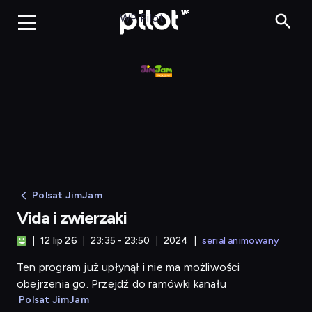
Vida i zwierzaki
WP Pilot
Polsat JimJam
Vida i zwierzaki
12 lip 26
23:35 - 23:50
2024
serial animowany
Ten program już upłynął i nie ma możliwości
obejrzenia go. Przejdź do ramówki kanału
Polsat JimJam