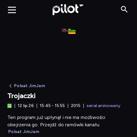
Trojaczki
WP Pilot
Polsat JimJam
Trojaczki
12 lip 26
15:45 - 15:55
2015
serial animowany
Ten program już upłynął i nie ma możliwości
obejrzenia go. Przejdź do ramówki kanału
Polsat JimJam