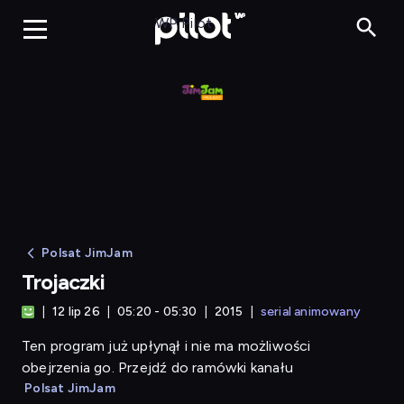
Trojaczki
WP Pilot
Polsat JimJam
Trojaczki
12 lip 26
05:20 - 05:30
2015
serial animowany
Ten program już upłynął i nie ma możliwości
obejrzenia go. Przejdź do ramówki kanału
Polsat JimJam