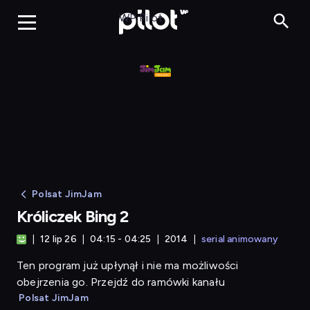
Króliczek Bing 2
WP Pilot
Polsat JimJam
Króliczek Bing 2
12 lip 26
04:15 - 04:25
2014
serial animowany
Ten program już upłynął i nie ma możliwości
obejrzenia go. Przejdź do ramówki kanału
Polsat JimJam