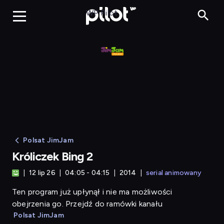
Króliczek Bing 2
WP Pilot
Polsat JimJam
Króliczek Bing 2
12 lip 26
04:05 - 04:15
2014
serial animowany
Ten program już upłynął i nie ma możliwości
obejrzenia go. Przejdź do ramówki kanału
Polsat JimJam