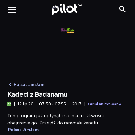
Kadeci z Badanamu
WP Pilot
Polsat JimJam
Kadeci z Badanamu
12 lip 26
07:50 - 07:55
2017
serial animowany
Ten program już upłynął i nie ma możliwości
obejrzenia go. Przejdź do ramówki kanału
Polsat JimJam