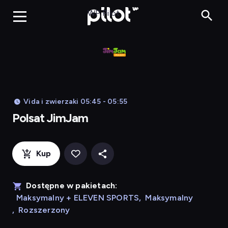
Polsat JimJa
WP Pilot
Vida i zwierzaki 05:45 - 05:55
Polsat JimJam
Kup
Dostępne w pakietach:
Maksymalny + ELEVEN SPORTS
,
Maksymalny
,
Rozszerzony