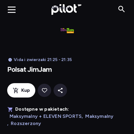
Polsat JimJa
WP Pilot
Vida i zwierzaki 21:25 - 21:35
Polsat JimJam
Kup
Dostępne w pakietach:
Maksymalny + ELEVEN SPORTS
,
Maksymalny
,
Rozszerzony