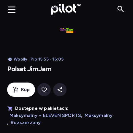
Polsat JimJa
WP Pilot
Woolly i Pip 15:55 - 16:05
Polsat JimJam
Kup
Dostępne w pakietach:
Maksymalny + ELEVEN SPORTS
,
Maksymalny
,
Rozszerzony