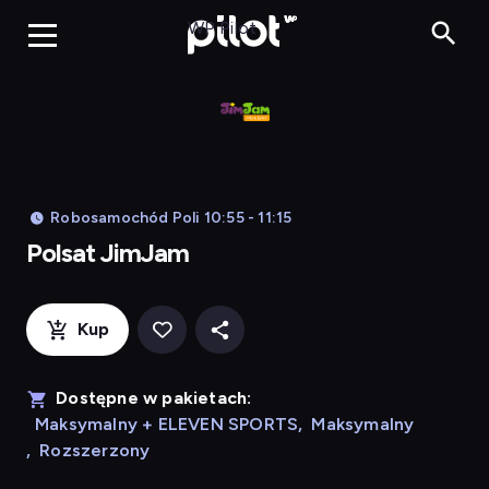
Polsat JimJa
WP Pilot
Robosamochód Poli 10:55 - 11:15
Polsat JimJam
Kup
Dostępne w pakietach:
Maksymalny + ELEVEN SPORTS
,
Maksymalny
,
Rozszerzony