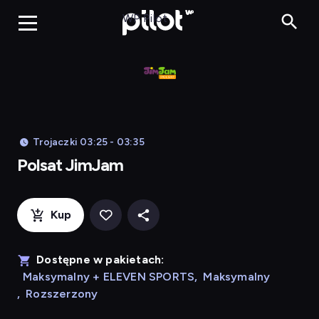
Polsat JimJa
WP Pilot
Trojaczki 03:25 - 03:35
Polsat JimJam
Kup
Dostępne w pakietach:
Maksymalny + ELEVEN SPORTS
,
Maksymalny
,
Rozszerzony