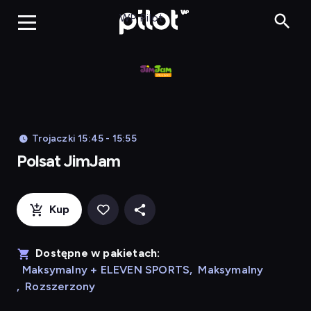
Polsat JimJa
WP Pilot
Trojaczki 15:45 - 15:55
Polsat JimJam
Kup
Dostępne w pakietach:
Maksymalny + ELEVEN SPORTS
,
Maksymalny
,
Rozszerzony