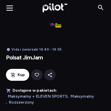
Polsat JimJa
WP Pilot
Vida i zwierzaki 14:40 - 14:55
Polsat JimJam
Kup
Dostępne w pakietach:
Maksymalny + ELEVEN SPORTS
,
Maksymalny
,
Rozszerzony