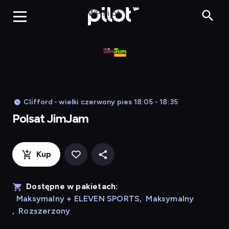
Polsat JimJa
WP Pilot
Clifford - wielki czerwony pies 18:05 - 18:35
Polsat JimJam
Kup
Dostępne w pakietach:
Maksymalny + ELEVEN SPORTS
,
Maksymalny
,
Rozszerzony