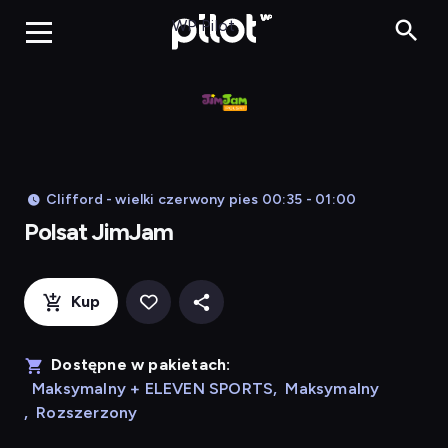
Polsat JimJa
WP Pilot
Clifford - wielki czerwony pies 00:35 - 01:00
Polsat JimJam
Kup
Dostępne w pakietach:
Maksymalny + ELEVEN SPORTS
,
Maksymalny
,
Rozszerzony