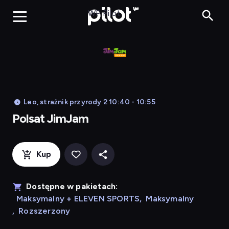
Polsat JimJa
WP Pilot
Leo, strażnik przyrody 2 10:40 - 10:55
Polsat JimJam
Kup
Dostępne w pakietach:
Maksymalny + ELEVEN SPORTS
,
Maksymalny
,
Rozszerzony