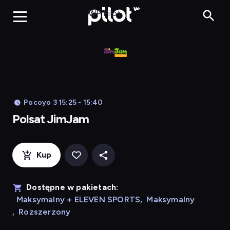
Polsat JimJa
WP Pilot
Pocoyo 3 15:25 - 15:40
Polsat JimJam
Kup
Dostępne w pakietach:
Maksymalny + ELEVEN SPORTS
,
Maksymalny
,
Rozszerzony