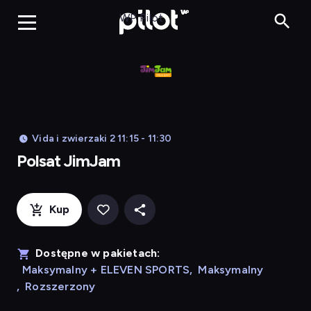
Polsat JimJa
WP Pilot
Vida i zwierzaki 2 11:15 - 11:30
Polsat JimJam
Kup
Dostępne w pakietach:
Maksymalny + ELEVEN SPORTS
,
Maksymalny
,
Rozszerzony