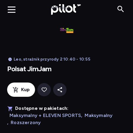
Polsat JimJa
WP Pilot
Leo, strażnik przyrody 2 10:40 - 10:55
Polsat JimJam
Kup
Dostępne w pakietach:
Maksymalny + ELEVEN SPORTS
,
Maksymalny
,
Rozszerzony