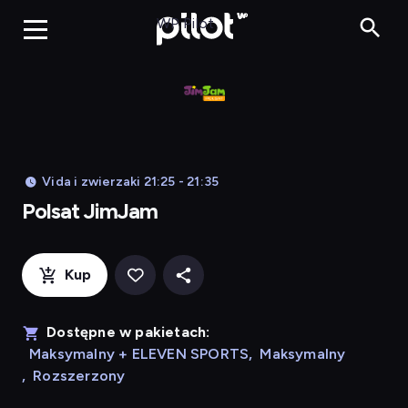
Polsat JimJa
WP Pilot
Vida i zwierzaki 21:25 - 21:35
Polsat JimJam
Kup
Dostępne w pakietach:
Maksymalny + ELEVEN SPORTS
,
Maksymalny
,
Rozszerzony