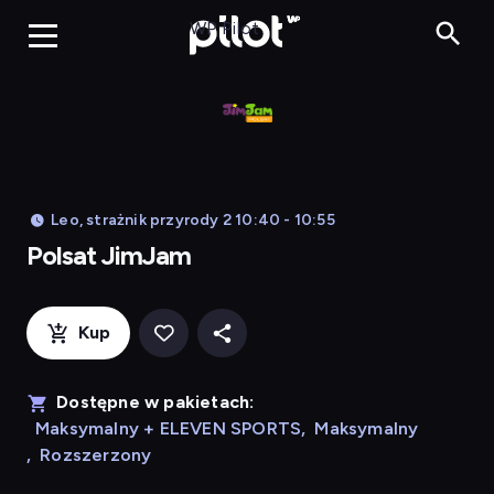
Polsat JimJa
WP Pilot
Leo, strażnik przyrody 2 10:40 - 10:55
Polsat JimJam
Kup
Dostępne w pakietach:
Maksymalny + ELEVEN SPORTS
,
Maksymalny
,
Rozszerzony