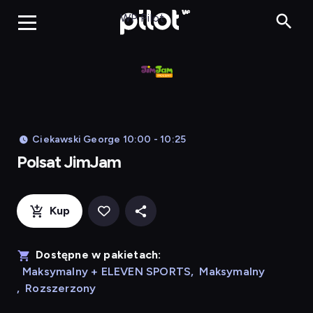
Polsat JimJa
WP Pilot
Ciekawski George 10:00 - 10:25
Polsat JimJam
Kup
Dostępne w pakietach:
Maksymalny + ELEVEN SPORTS
,
Maksymalny
,
Rozszerzony