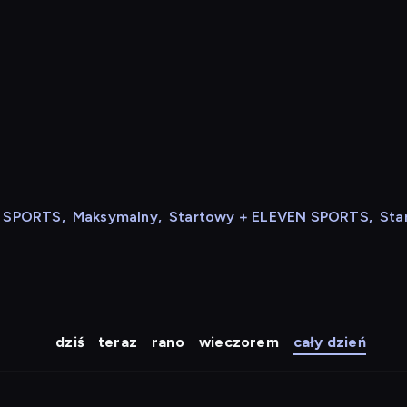
N SPORTS
,
Maksymalny
,
Startowy + ELEVEN SPORTS
,
Sta
dziś
teraz
rano
wieczorem
cały dzień