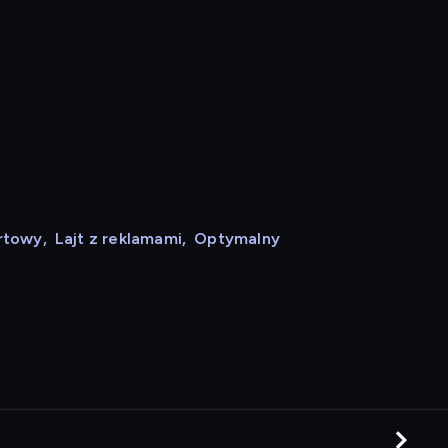
rtowy
,
Lajt z reklamami
,
Optymalny