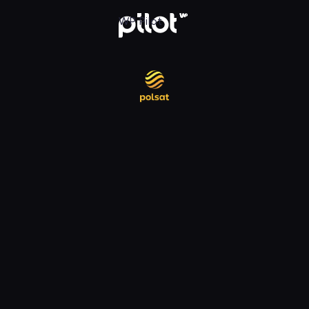
daj w WP Pilot
WP Pilot