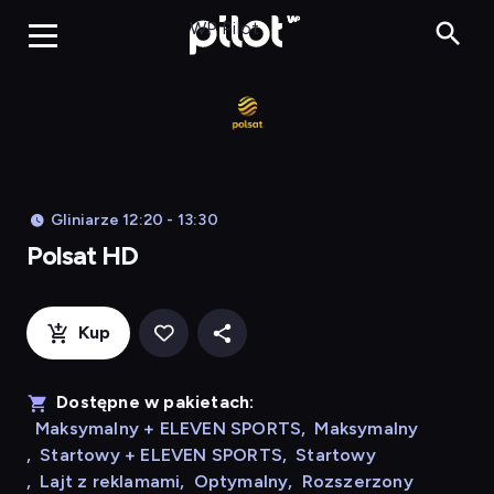
Polsat HD, Oglą
WP Pilot
Gliniarze 12:20 - 13:30
Polsat HD
Kup
Dostępne w pakietach:
Maksymalny + ELEVEN SPORTS
,
Maksymalny
,
Startowy + ELEVEN SPORTS
,
Startowy
,
Lajt z reklamami
,
Optymalny
,
Rozszerzony