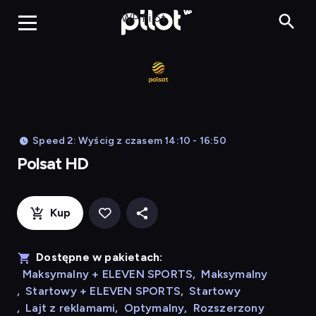
Polsat HD, Oglą
WP Pilot
Speed 2: Wyścig z czasem 14:10 - 16:50
Polsat HD
Kup
Dostępne w pakietach:
Maksymalny + ELEVEN SPORTS
,
Maksymalny
,
Startowy + ELEVEN SPORTS
,
Startowy
,
Lajt z reklamami
,
Optymalny
,
Rozszerzony