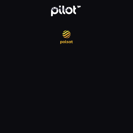
daj w WP Pilot
WP Pilot