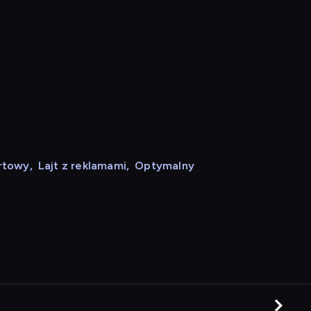
rtowy
,
Lajt z reklamami
,
Optymalny