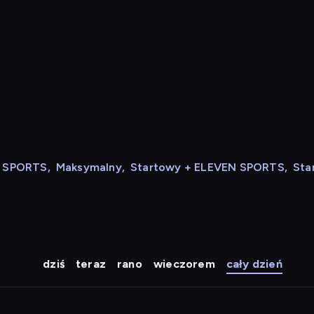
N SPORTS
,
Maksymalny
,
Startowy + ELEVEN SPORTS
,
Sta
dziś
teraz
rano
wieczorem
cały dzień