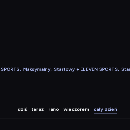
N SPORTS
,
Maksymalny
,
Startowy + ELEVEN SPORTS
,
Sta
dziś
teraz
rano
wieczorem
cały dzień