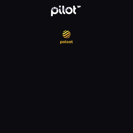
daj w WP Pilot
WP Pilot