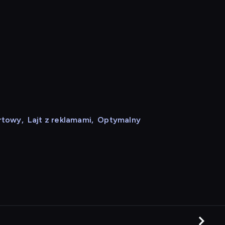
rtowy
,
Lajt z reklamami
,
Optymalny