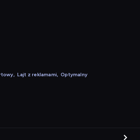
rtowy
,
Lajt z reklamami
,
Optymalny