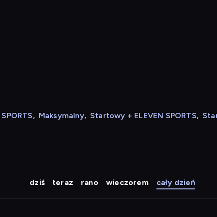
N SPORTS
,
Maksymalny
,
Startowy + ELEVEN SPORTS
,
Sta
dziś
teraz
rano
wieczorem
cały dzień