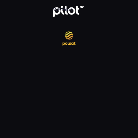
daj w WP Pilot
WP Pilot