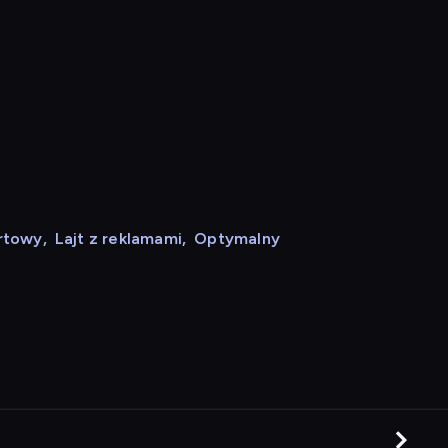
rtowy
,
Lajt z reklamami
,
Optymalny