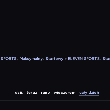
N SPORTS
,
Maksymalny
,
Startowy + ELEVEN SPORTS
,
Sta
dziś
teraz
rano
wieczorem
cały dzień