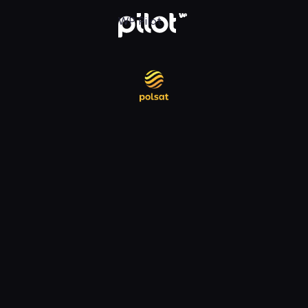
daj w WP Pilot
WP Pilot