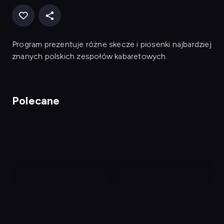
Program prezentuje różne skecze i piosenki najbardziej
znanych polskich zespołów kabaretowych.
Polecane
nagranie
nagranie
z
z
tv
tv