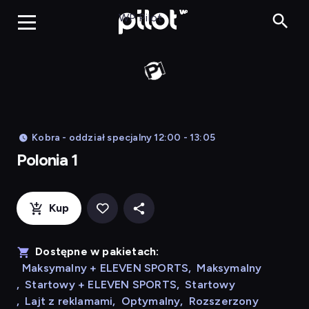
Polonia 1, Ogląda
WP Pilot
Kobra - oddział specjalny 12:00 - 13:05
Polonia 1
Kup
Dostępne w pakietach:
Maksymalny + ELEVEN SPORTS
,
Maksymalny
,
Startowy + ELEVEN SPORTS
,
Startowy
,
Lajt z reklamami
,
Optymalny
,
Rozszerzony