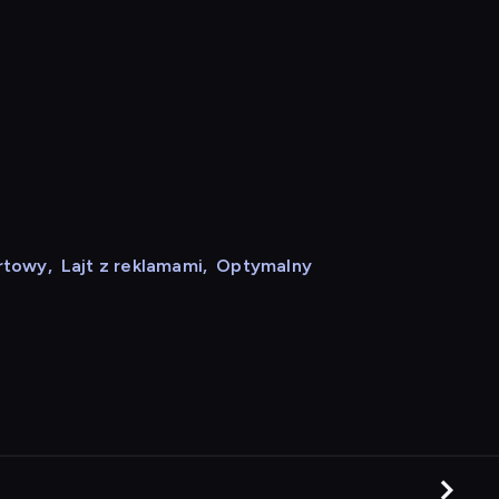
rtowy
,
Lajt z reklamami
,
Optymalny