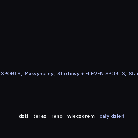
N SPORTS
,
Maksymalny
,
Startowy + ELEVEN SPORTS
,
Sta
dziś
teraz
rano
wieczorem
cały dzień