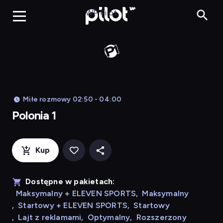
Polonia 1, Ogląda
WP Pilot
Miłe rozmowy 02:50 - 04:00
Polonia 1
Kup
Dostępne w pakietach:
Maksymalny + ELEVEN SPORTS
,
Maksymalny
,
Startowy + ELEVEN SPORTS
,
Startowy
,
Lajt z reklamami
,
Optymalny
,
Rozszerzony