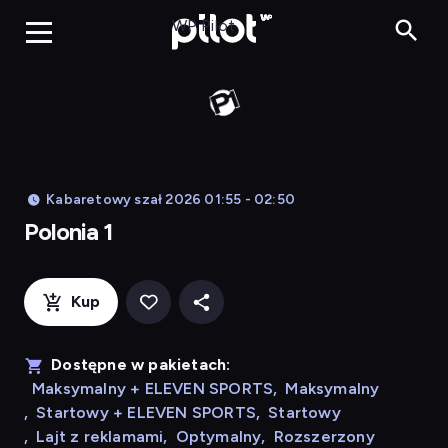
Polonia 1, Ogląda
WP Pilot
Kabaretowy szał 2026 01:55 - 02:50
Polonia 1
Kup
Dostępne w pakietach:
Maksymalny + ELEVEN SPORTS
,
Maksymalny
,
Startowy + ELEVEN SPORTS
,
Startowy
,
Lajt z reklamami
,
Optymalny
,
Rozszerzony